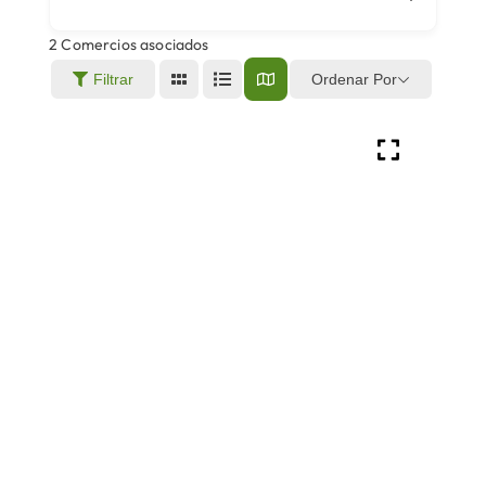
2
Comercios asociados
Áreas
Ordenar Por
Filtrar
Sede Electrónica
Contacto
Buscar: