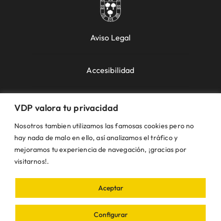
Aviso Legal
Accesibilidad
Política de Cookies
VDP valora tu privacidad
Nosotros tambien utilizamos las famosas cookies pero no
Política de Privacidad
hay nada de malo en ello, así analizamos el tráfico y
mejoramos tu experiencia de navegación, ¡gracias por
visitarnos!.
Uso de la Web
Aceptar
© VDP 2000 - 2026 •
Ayuntamiento de Villanueva
de Perales
Plaza de la Constitución, 1 – 28609
Configurar