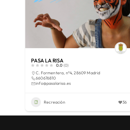
PASA LA RISA
0.0
(0)
C. Formentera, nº4, 28609 Madrid
660676810
info@pasalarisa.es
Recreación
36