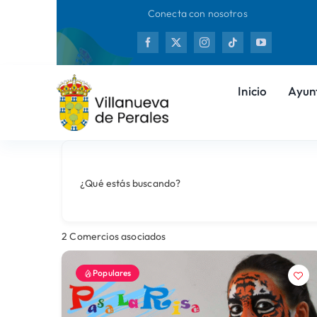
Saltar
Conecta con nosotros
al
Nueva
contenido
Inicio
Ayun
¿Qué estás buscando?
2
Comercios asociados
Populares