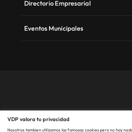
Directorio Empresarial
Eventos Municipales
Aviso Legal
VDP valora tu privacidad
© VDP 2000 - 2026 •
Ayuntamiento de Villanueva de Per
Nosotros tambien utilizamos las famosas cookies pero no hay nada 