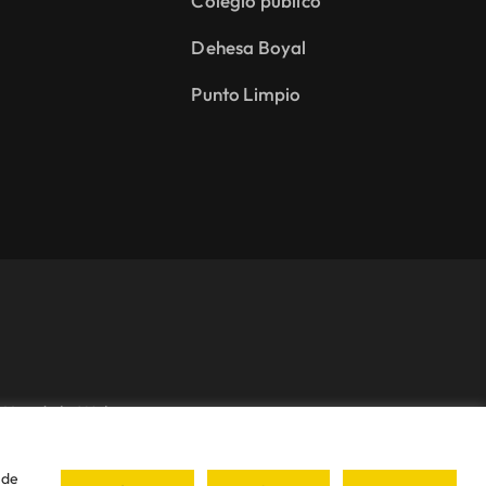
Colegio público
Dehesa Boyal
Punto Limpio
Uso de la Web
 • Todos los derechos reservados • Diseñado con ❤ por
iDEA
 de