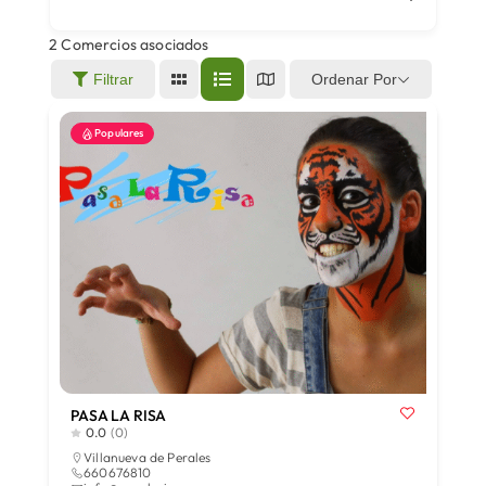
2
Comercios asociados
Áreas
Ordenar Por
Filtrar
Populares
Sede Electrónica
Contacto
Buscar:
PASA LA RISA
0.0
(0)
Villanueva de Perales
660676810