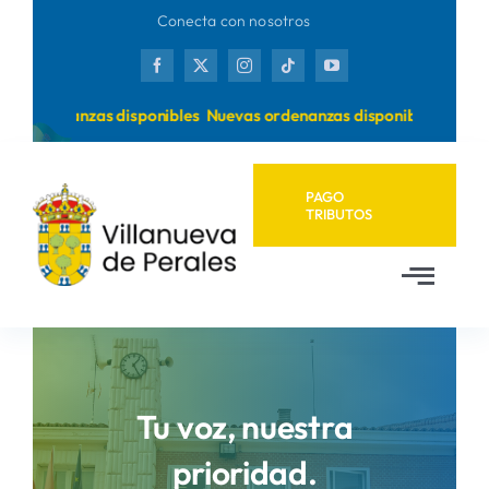
Saltar
Conecta con nosotros
al
contenido
rdenanzas disponibles
Nuevas ordenanzas disponibles
PAGO
TRIBUTOS
Toggl
Navig
Inicio
Ayuntamiento
Tu voz, nuestra
prioridad.
Municipio