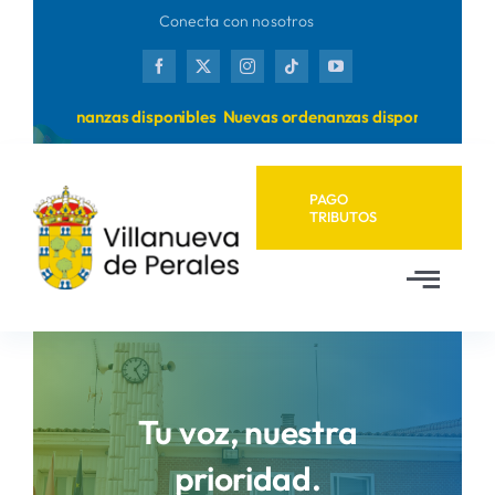
Saltar
Conecta con nosotros
al
contenido
vas ordenanzas disponibles
Nuevas ordenanzas disponibles
PAGO
TRIBUTOS
Toggl
Navig
Inicio
Ayuntamiento
Tu voz, nuestra
prioridad.
Municipio