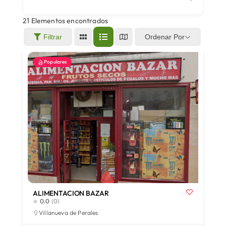
21
Elementos encontrados
Áreas
Ordenar Por
Filtrar
Populares
Sede Electrónica
Contacto
Buscar:
ALIMENTACION BAZAR
0.0
(0)
Villanueva de Perales