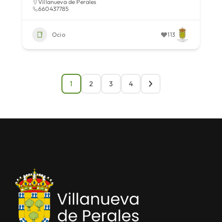
Villanueva de Perales
660437785
Ocio
113
1
2
3
4