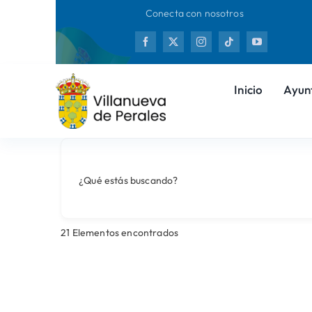
Saltar
Conecta con nosotros
al
Nueva
contenido
Inicio
Ayun
¿Qué estás buscando?
21
Elementos encontrados