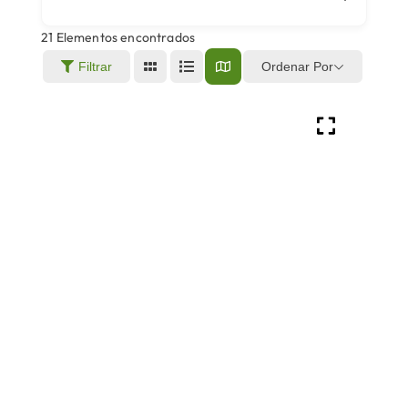
21
Elementos encontrados
Áreas
Ordenar Por
Filtrar
Sede Electrónica
Contacto
Buscar: