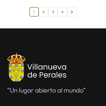
1
2
3
4
“Un lugar abierto al mundo”