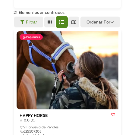
21
Elementos encontrados
Áreas
Ordenar Por
Filtrar
Populares
Sede Electrónica
Contacto
Buscar:
HAPPY HORSE
0.0
(0)
Villanueva de Perales
625507308