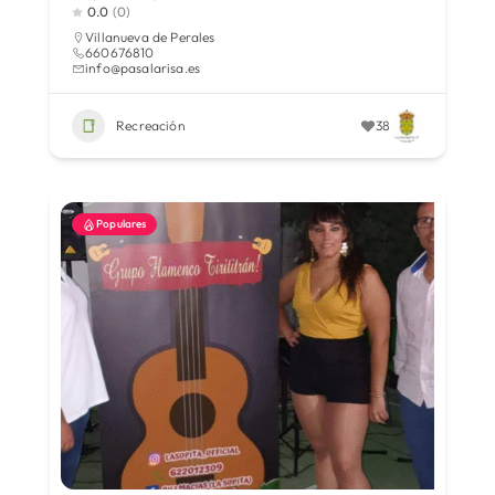
0.0
(0)
Villanueva de Perales
660676810
info@pasalarisa.es
Recreación
38
Populares