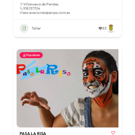
Villanueva de Perales
918137704
excavaciones@serpa.com.es
Taller
83
Populares
PASA LA RISA