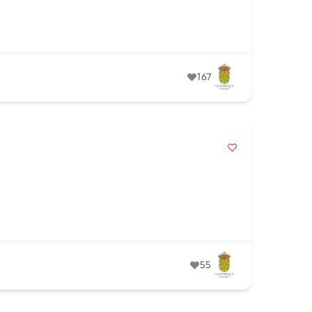
167
55