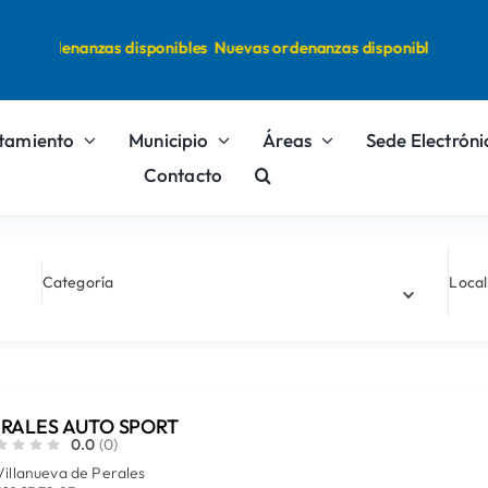
as ordenanzas disponibles
Nuevas ordenanzas disponibles
tamiento
Municipio
Áreas
Sede Electróni
Contacto
Categoría
Local
RALES AUTO SPORT
0.0
(0)
Villanueva de Perales