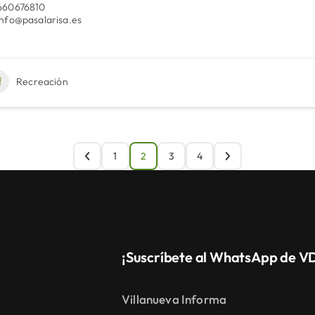
660676810
info@pasalarisa.es
Recreación
1
2
3
4
¡Suscríbete al WhatsApp de V
Villanueva Informa