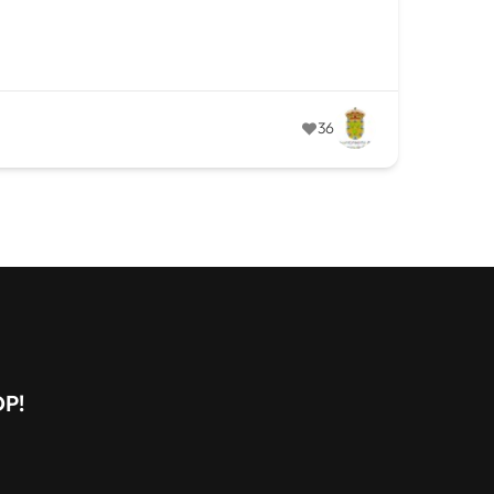
36
DP!