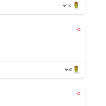
102
43