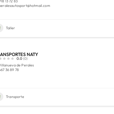
918 13 72 83
peralesautosport@hotmail.com
Taller
RANSPORTES NATY
0.0
(0)
Villanueva de Perales
667 36 89 78
Transporte