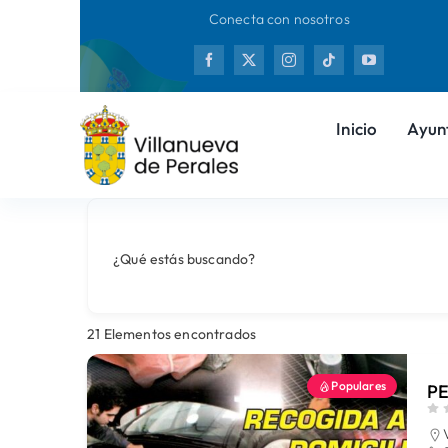
Saltar
Conecta con nosotros
al
Nuev
contenido
Inicio
Ayun
¿Qué estás buscando?
21
Elementos encontrados
Populares
PE