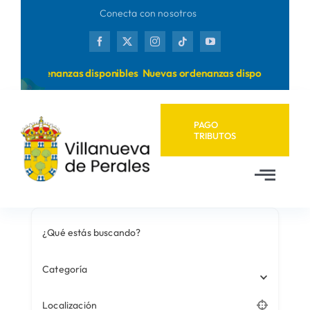
Saltar
Conecta con nosotros
al
contenido
evas ordenanzas disponibles
Nuevas ordenanzas disponibles
PAGO
TRIBUTOS
Toggl
Navig
Inicio
¿Qué estás buscando?
Ayuntamiento
Categoría
Localización
Municipio