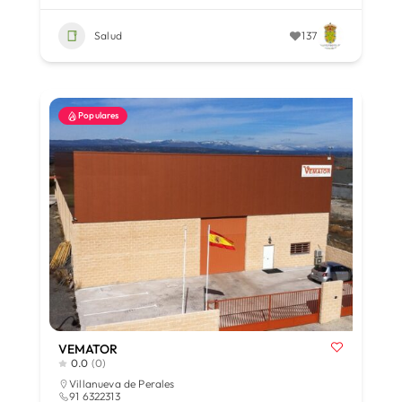
Salud
137
Populares
VEMATOR
0.0
(0)
Villanueva de Perales
91 6322313