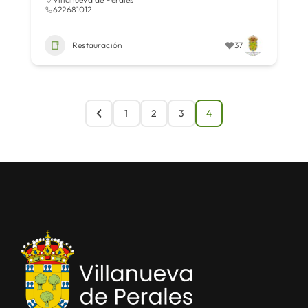
622681012
Restauración
37
1
2
3
4