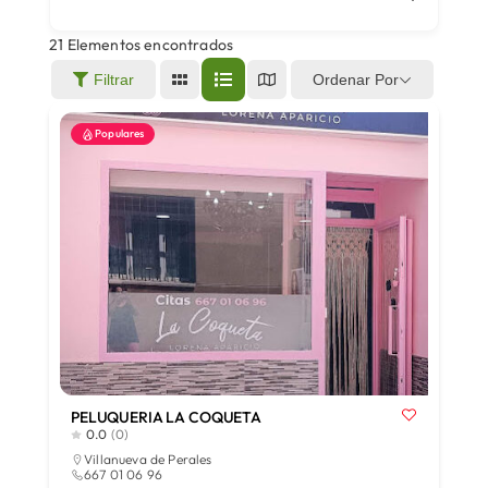
21
Elementos encontrados
Áreas
Ordenar Por
Filtrar
Populares
Sede Electrónica
Contacto
Buscar:
PELUQUERIA LA COQUETA
0.0
(0)
Villanueva de Perales
667 01 06 96