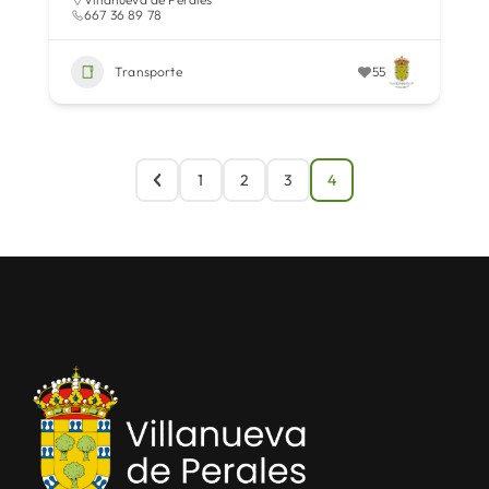
667 36 89 78
Transporte
55
1
2
3
4