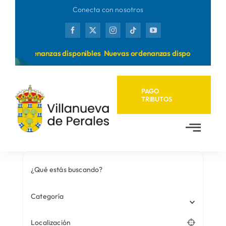
Saltar
Conecta con nosotros
al
contenido
evas ordenanzas disponibles
Nuevas ordenanzas disponibles
PAGO
TRIBUTOS
Toggl
Navig
Inicio
¿Qué estás buscando?
Ayuntamiento
Categoría
Localización
Municipio