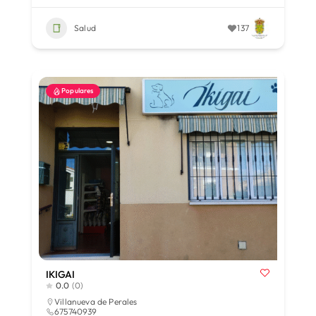
Salud
137
Populares
IKIGAI
0.0
(0)
Villanueva de Perales
675740939