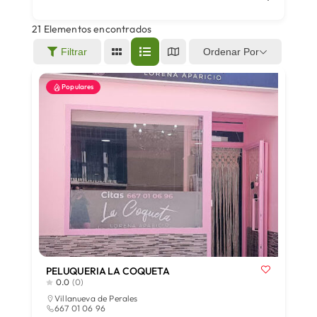
21
Elementos encontrados
Áreas
Ordenar Por
Filtrar
Populares
Sede Electrónica
Contacto
Buscar:
PELUQUERIA LA COQUETA
0.0
(0)
Villanueva de Perales
667 01 06 96