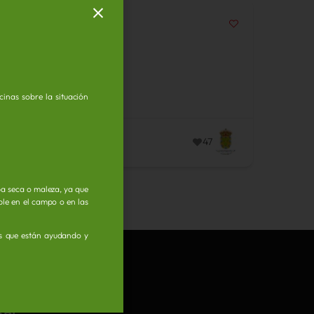
inas sobre la situación
47
ba seca o maleza, ya que
ible en el campo o en las
as que están ayudando y