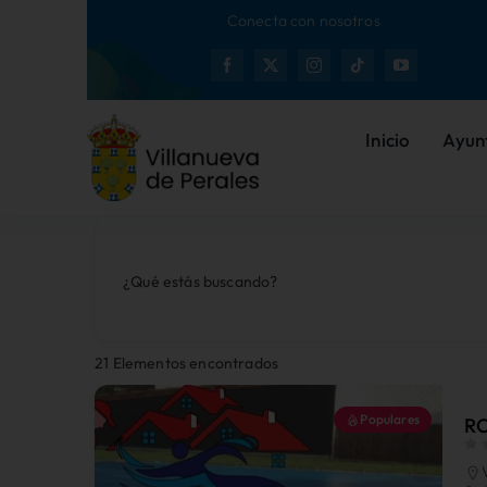
Saltar
Conecta con nosotros
al
Nuev
contenido
Inicio
Ayun
¿Qué estás buscando?
21
Elementos encontrados
Populares
R