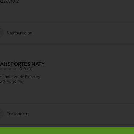
622681012
Restauración
RANSPORTES NATY
0.0
(0)
Villanueva de Perales
667 36 89 78
Transporte