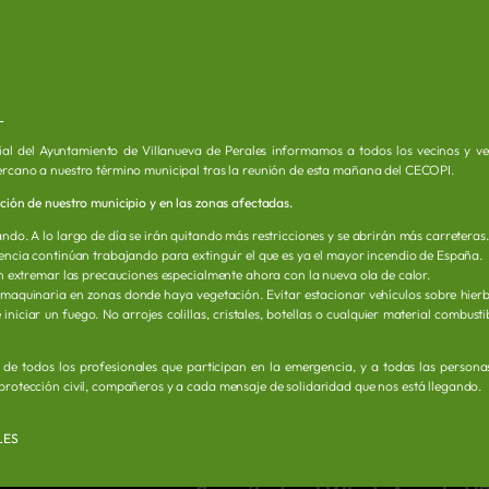
EMATOR
0.0
(0)
Villanueva de Perales
91 6322313
L
vemator@vemator.com
ial del Ayuntamiento de Villanueva de Perales informamos a todos los vecinos y vec
ercano a nuestro término municipal tras la reunión de esta mañana del CECOPI.
ación de nuestro municipio y en las zonas afectadas.
Transporte
ndo. A lo largo de día se irán quitando más restricciones y se abrirán más carreteras.
rgencia continúan trabajando para extinguir el que es ya el mayor incendio de España.
ión extremar las precauciones especialmente ahora con la nueva ola de calor.
 maquinaria en zonas donde haya vegetación. Evitar estacionar vehículos sobre hier
iniciar un fuego. No arrojes colillas, cristales, botellas o cualquier material combust
1
2
3
4
o de todos los profesionales que participan en la emergencia, y a todas las person
protección civil, compañeros y a cada mensaje de solidaridad que nos está llegando.
LES