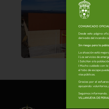
Populares
V
COMUNICADO OFICIA
Desde esta página ofic
derivada del incendio c
Sin riesgo para la pobl
La situación está mejora
ℹ️ Los servicios de eme
ℹ️ Solicitan a la poblac
ℹ️ Mucho cuidado con la
el tubo de escape puede 
vías públicas.
Gracias por el esfuerz
apoyando: voluntarios, 
Seguimos informando.
VILLANUEVA DE PERA