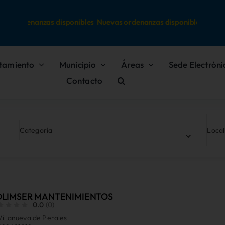
as ordenanzas disponibles
Nuevas ordenanzas disponibles
tamiento
Municipio
Áreas
Sede Electróni
Contacto
Categoría
Local
OLIMSER MANTENIMIENTOS
0.0
(0)
Villanueva de Perales