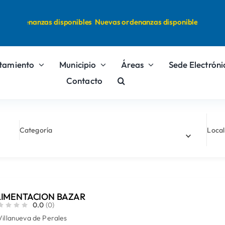
 ordenanzas disponibles
Nuevas ordenanzas disponibles
tamiento
Municipio
Áreas
Sede Electróni
Contacto
Categoría
Local
LIMENTACION BAZAR
0.0
(0)
Villanueva de Perales