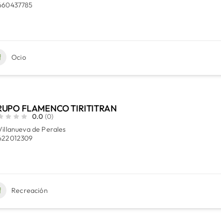
660437785
Ocio
UPO FLAMENCO TIRITITRAN
0.0
(0)
Villanueva de Perales
622012309
Recreación