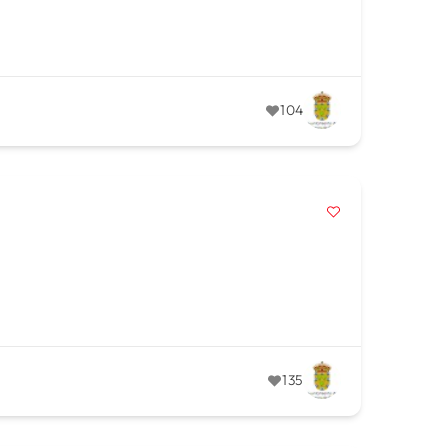
104
135