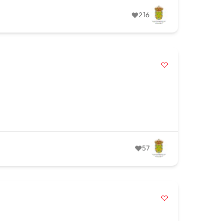
216
57