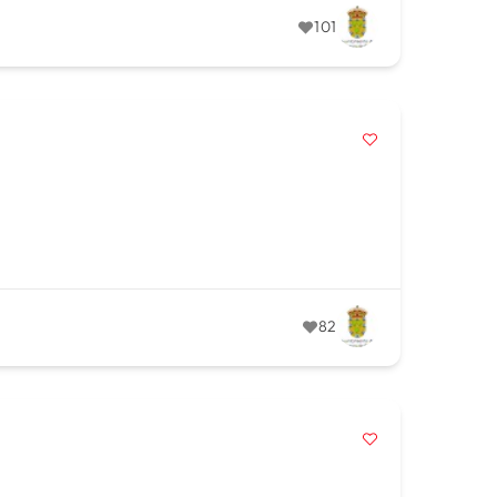
101
82