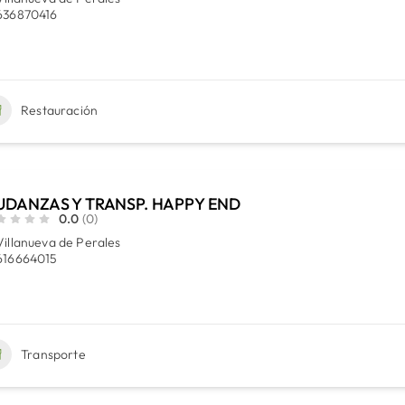
636870416
Restauración
DANZAS Y TRANSP. HAPPY END
0.0
(0)
Villanueva de Perales
616664015
Transporte