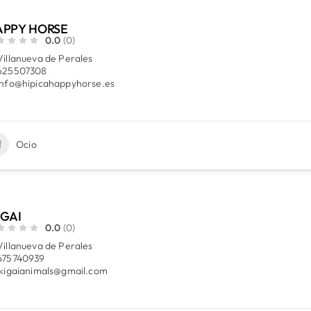
APPY HORSE
0.0
(0)
Villanueva de Perales
625507308
info@hipicahappyhorse.es
Ocio
IGAI
0.0
(0)
Villanueva de Perales
675740939
ikigaianimals@gmail.com