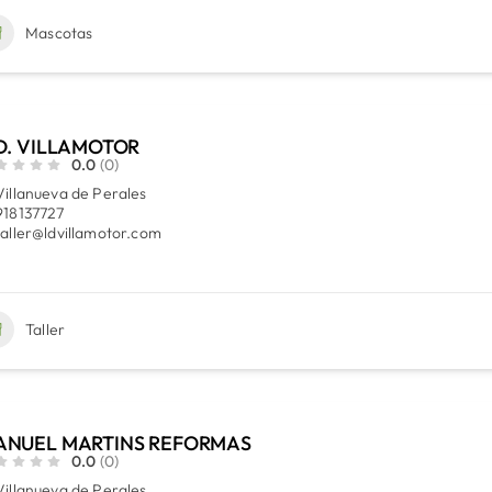
Mascotas
D. VILLAMOTOR
0.0
(0)
Villanueva de Perales
918137727
taller@ldvillamotor.com
Taller
ANUEL MARTINS REFORMAS
0.0
(0)
Villanueva de Perales