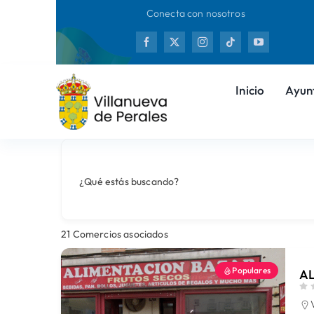
Saltar
Conecta con nosotros
al
Nuevas
contenido
Inicio
Ayun
¿Qué estás buscando?
21
Comercios asociados
Populares
A