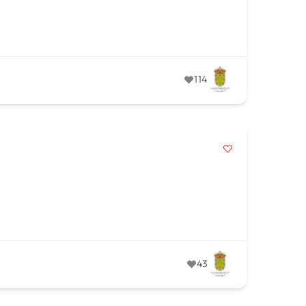
114
43