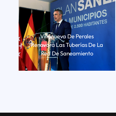
Villanueva De Perales
Renovará Las Tuberías De La
Red De Saneamiento
LEER MÁS