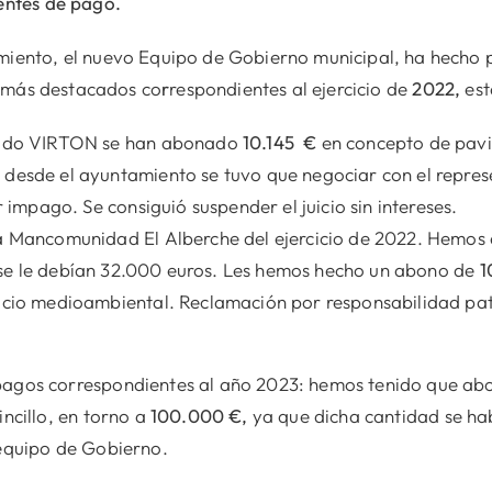
entes de pago.
miento, el nuevo Equipo de Gobierno municipal, ha hecho 
os más destacados co
r
respondientes al ejercicio de
2022,
est
tado VIRTON se han abonado
10.145
€
en concepto de pavi
desde el ayuntamiento se tuvo que negociar con el repres
r impago. Se consiguió suspender el juicio sin intereses.
la Mancomunidad El Alberche del ejercicio de 2022. Hemo
se le debían 32.000 euros. Les hemos hecho un abono de
1
icio medioambiental. Reclamación por responsabilidad pat
agos correspondientes al año 2023: hemos tenido que abo
ncillo, en torno a
100.000 €,
ya que dicha cantidad se hab
 equipo de Gobierno.