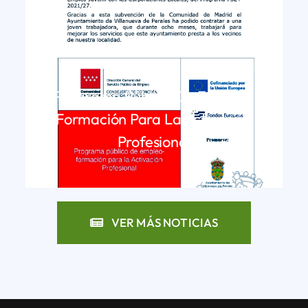
Programa Público De Empleo-
Formación Para La Activación
Profesional
LEER MÁS
VER MÁS NOTICIAS