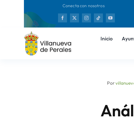
Saltar
Conecta con nosotros
al
Nueva
contenido
Inicio
Ayun
Por
villanue
Anál