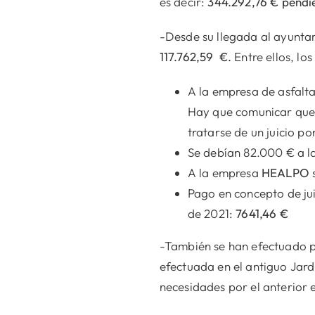
es decir:
344.292,76 € pendi
-Desde su llegada al ayunta
117.762,59
€.
Entre ellos, l
A la empresa de asfal
Hay que comunicar que 
tratarse de un juicio po
Se debían 82.000 € a 
A la empresa
HEALPO
Pago en concepto de ju
de 2021:
7641,46 €
-También se han efectuado p
efectuada en el antiguo Jardi
necesidades por el anterior