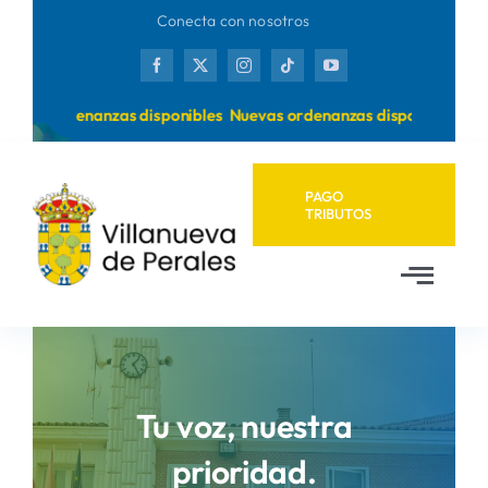
Saltar
Conecta con nosotros
al
contenido
uevas ordenanzas disponibles
Nuevas ordenanzas disponibles
PAGO
TRIBUTOS
Toggl
Navig
Inicio
Ayuntamiento
Tu voz, nuestra
prioridad.
Municipio