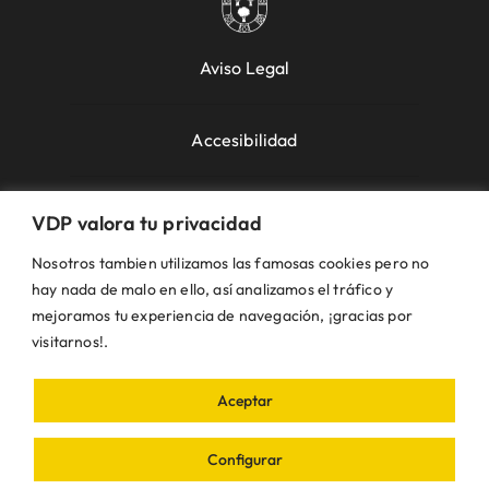
Aviso Legal
Accesibilidad
Política de Cookies
VDP valora tu privacidad
Nosotros tambien utilizamos las famosas cookies pero no
Política de Privacidad
hay nada de malo en ello, así analizamos el tráfico y
mejoramos tu experiencia de navegación, ¡gracias por
visitarnos!.
Uso de la Web
Aceptar
© VDP 2000 - 2026 •
Ayuntamiento de Villanueva
de Perales
Plaza de la Constitución, 1 – 28609
Configurar
Villanueva de Perales | Madrid • Todos los