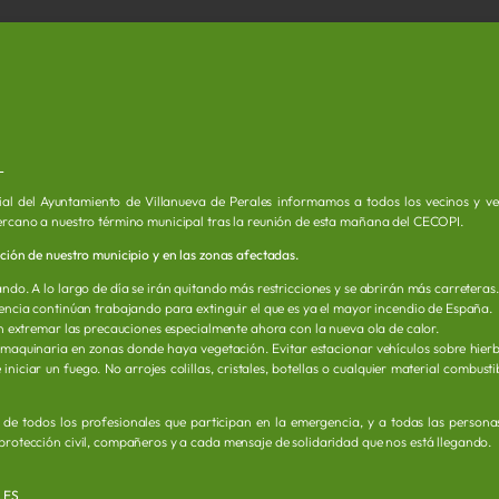
L
ial del Ayuntamiento de Villanueva de Perales informamos a todos los vecinos y vec
ercano a nuestro término municipal tras la reunión de esta mañana del CECOPI.
ación de nuestro municipio y en las zonas afectadas.
ndo. A lo largo de día se irán quitando más restricciones y se abrirán más carreteras.
rgencia continúan trabajando para extinguir el que es ya el mayor incendio de España.
ión extremar las precauciones especialmente ahora con la nueva ola de calor.
 maquinaria en zonas donde haya vegetación. Evitar estacionar vehículos sobre hier
iniciar un fuego. No arrojes colillas, cristales, botellas o cualquier material combust
o de todos los profesionales que participan en la emergencia, y a todas las person
protección civil, compañeros y a cada mensaje de solidaridad que nos está llegando.
LES