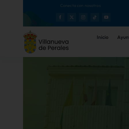
Saltar
Conecta con nosotros
al
Nue
contenido
Inicio
Ayun