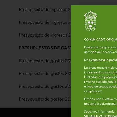
Presupuesto de ingresos 2021
Presupuesto de ingresos 2022
Presupuesto de ingresos 2024
COMUNICADO OFICIA
PRESUPUESTOS DE GASTOS
Desde esta página ofic
derivada del incendio c
Sin riesgo para la pobl
Presupuesto de gastos 2020
La situación está mejora
ℹ️ Los servicios de eme
Presupuesto de gastos 2021
ℹ️ Solicitan a la poblac
ℹ️ Mucho cuidado con la
Presupuesto de gastos 2022
el tubo de escape puede 
vías públicas.
Presupuesto de gastos 2024
Gracias por el esfuerz
apoyando: voluntarios, 
Seguimos informando.
VILLANUEVA DE PERA