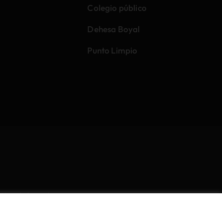
Colegio público
Dehesa Boyal
Punto Limpio
Uso de la Web