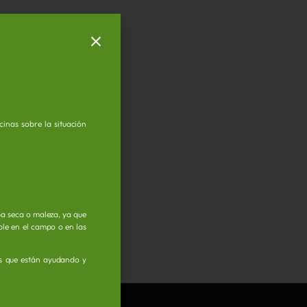
inas sobre la situación
ba seca o maleza, ya que
ible en el campo o en las
as que están ayudando y