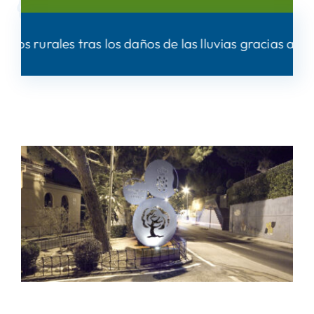
ños de las lluvias gracias al Plan PIR
|
Villanue