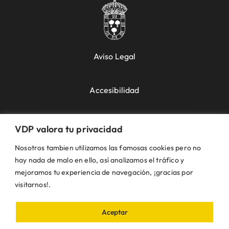
Aviso Legal
Accesibilidad
Política de Cookies
VDP valora tu privacidad
Nosotros tambien utilizamos las famosas cookies pero no
Política de Privacidad
hay nada de malo en ello, así analizamos el tráfico y
mejoramos tu experiencia de navegación, ¡gracias por
visitarnos!.
Uso de la Web
Aceptar
© VDP 2000 - 2026 •
Ayuntamiento de Villanueva