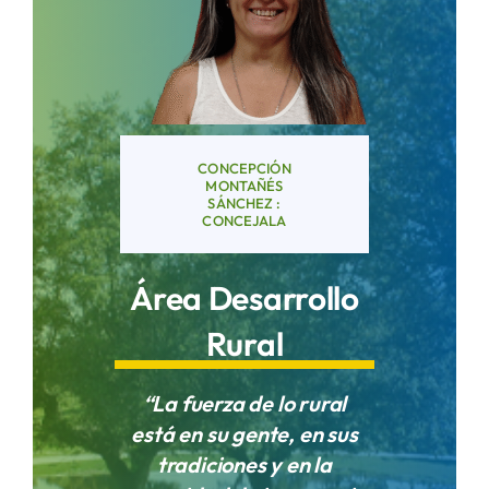
Áreas
Sede Electrónica
CONCEPCIÓN
MONTAÑÉS
SÁNCHEZ :
Contacto
CONCEJALA
Buscar:
Área Desarrollo
Rural
“La fuerza de lo rural
está en su gente, en sus
tradiciones y en la