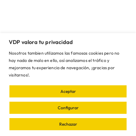
91 05 60 387
CEIP Cristo de la Campana
91 813 78 94
Centro de Salud
VDP valora tu privacidad
91 813 70 54
Powered by
Wikiloc
Nosotros tambien utilizamos las famosas cookies pero no
Emergencias
hay nada de malo en ello, así analizamos el tráfico y
112
mejoramos tu experiencia de navegación, ¡gracias por
visitarnos!.
Guardia Civil Villamanta
91 813 60 15
Aceptar
Iberdrola
900 225 235
Configurar
Radio Taxi
915 47 82 00
Rechazar