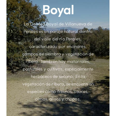
Boyal
Áreas
La Dehesa Boyal de Villanueva de
Perales es un paraje natural dentro
Sede Electrónica
del valle del río Perales,
caracterizado por encinares,
Contacto
campos de siembra y vegetación de
ribera. También hay matorrales,
Buscar:
pastizales y cultivos, especialmente
herbáceos de secano. En la
vegetación de ribera, se encuentran
especies como fresnos, sauces,
olmos, alisos y chopos.