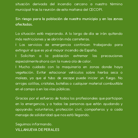
situación derivada del incendio cercano a nuestro término
municipal tras la reunión de esta mañana del CECOPI.
“Un lugar abierto al mundo”
Sin riesgo para la población de nuestro municipio y en las zonas
afectadas.
La situación está mejorando. A lo largo de día se irán quitando
más restricciones y se abrirán más carreteras.
ℹ️ Los servicios de emergencia continúan trabajando para
extinguir el que es ya el mayor incendio de España.
ℹ️ Solicitan a la población extremar las precauciones
especialmente ahora con la nueva ola de calor.
Saluda al Alcalde
ℹ️ Mucho cuidado con la maquinaria en zonas donde haya
vegetación. Evitar estacionar vehículos sobre hierba seca o
maleza, ya que el tubo de escape puede iniciar un fuego. No
arrojes colillas, cristales, botellas o cualquier material combustible
en el campo o en las vías públicas.
Directorio Empresarial
Gracias por el esfuerzo de todos los profesionales que participan
en la emergencia, y a todas las personas que están ayudando y
apoyando: voluntarios, protección civil, compañeros y a cada
mensaje de solidaridad que nos está llegando.
Eventos Municipales
Seguimos informando.
VILLANUEVA DE PERALES