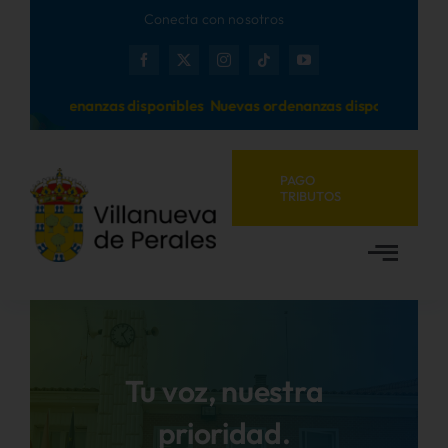
Saltar
Conecta con nosotros
al
contenido
uevas ordenanzas disponibles
Nuevas ordenanzas disponibles
PAGO
TRIBUTOS
Toggl
Navig
Inicio
Ayuntamiento
Tu voz, nuestra
prioridad.
Municipio