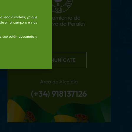
ba seca o maleza, ya que
ible en el campo o en las
as que están ayudando y
COMUNÍCATE
Área de Alcaldía
(+34) 918137126