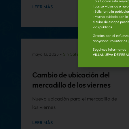
La situación está mejora
LEER MÁS
ℹ️ Los servicios de eme
ℹ️ Solicitan a la poblac
ℹ️ Mucho cuidado con la
el tubo de escape puede 
vías públicas.
Gracias por el esfuerz
apoyando: voluntarios, 
Seguimos informando.
mayo 13, 2025
▪
Sin Categoria
VILLANUEVA DE PERA
Cambio de ubicación del
mercadillo de los viernes
Nueva ubicación para el mercadillo de
los viernes
LEER MÁS