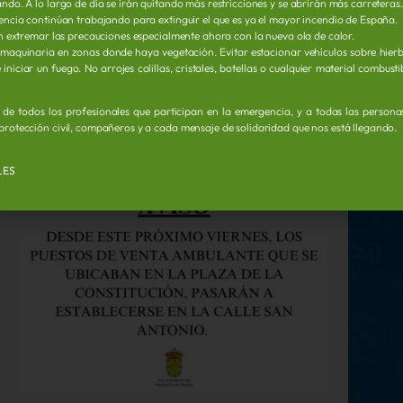
ndo. A lo largo de día se irán quitando más restricciones y se abrirán más carreteras.
rgencia continúan trabajando para extinguir el que es ya el mayor incendio de España.
ión extremar las precauciones especialmente ahora con la nueva ola de calor.
 maquinaria en zonas donde haya vegetación. Evitar estacionar vehículos sobre hier
iniciar un fuego. No arrojes colillas, cristales, botellas o cualquier material combust
o de todos los profesionales que participan en la emergencia, y a todas las person
protección civil, compañeros y a cada mensaje de solidaridad que nos está llegando.
LES