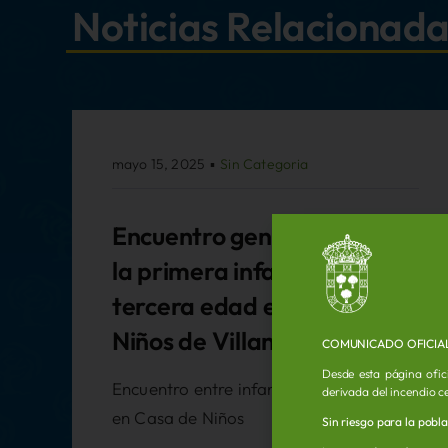
Noticias Relacionad
mayo 15, 2025
▪
Sin Categoria
Encuentro generacional de
la primera infancia y la
tercera edad en la Casa de
Niños de Villanueva
COMUNICADO OFICIA
Desde esta página ofic
Encuentro entre infancia y tercera edad
derivada del incendio c
en Casa de Niños
Sin riesgo para la pobl