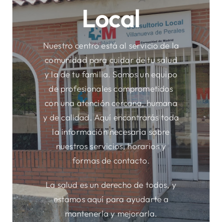
Local
Áreas
Nuestro centro está al servicio de la
comunidad para cuidar de tu salud
Sede Electrónica
y la de tu familia. Somos un equipo
de profesionales comprometidos
Contacto
con una atención cercana, humana
y de calidad. Aquí encontrarás toda
Buscar:
la información necesaria sobre
nuestros servicios, horarios y
formas de contacto.
La salud es un derecho de todos, y
estamos aquí para ayudarte a
mantenerla y mejorarla.