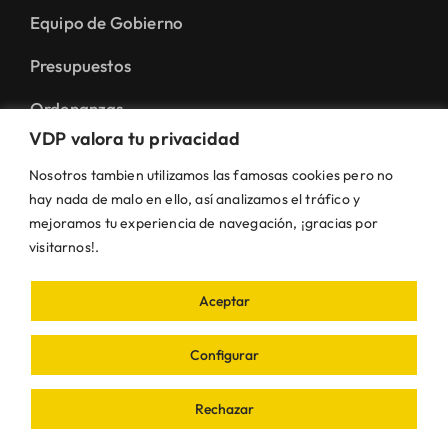
Equipo de Gobierno
Presupuestos
Ordenanzas
VDP valora tu privacidad
Plenos
Nosotros tambien utilizamos las famosas cookies pero no
Trámites
hay nada de malo en ello, así analizamos el tráfico y
mejoramos tu experiencia de navegación, ¡gracias por
Padrón
visitarnos!.
Urbanismo
Aceptar
Otros
Configurar
El Municipio
Rechazar
Casa de la cultura