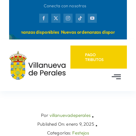
Saltar
Conecta con nosotros
al
contenido
vas ordenanzas disponibles
Nuevas ordenanzas disponibles
PAGO
TRIBUTOS
Toggl
Navig
Inicio
Ayuntamiento
Por
villanuevadeperales
▪
Published On: enero 9, 2025
▪
Categorías:
Festejos
Municipio