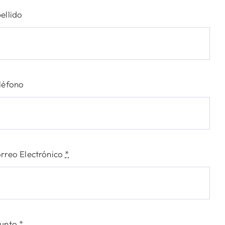
ellido
léfono
rreo Electrónico
*
unto
*