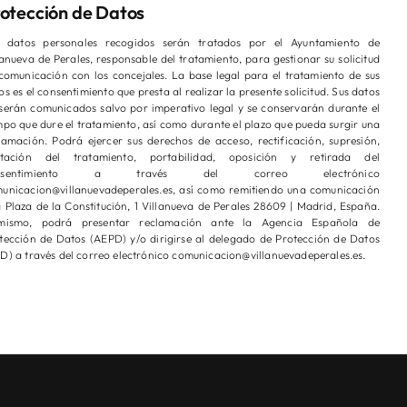
otección de Datos
 datos personales recogidos serán tratados por el Ayuntamiento de
lanueva de Perales, responsable del tratamiento, para gestionar su solicitud
comunicación con los concejales. La base legal para el tratamiento de sus
os es el consentimiento que presta al realizar la presente solicitud. Sus datos
serán comunicados salvo por imperativo legal y se conservarán durante el
mpo que dure el tratamiento, así como durante el plazo que pueda surgir una
lamación. Podrá ejercer sus derechos de acceso, rectificación, supresión,
itación del tratamiento, portabilidad, oposición y retirada del
nsentimiento a través del correo electrónico
unicacion@villanuevadeperales.es, así como remitiendo una comunicación
a Plaza de la Constitución, 1 Villanueva de Perales 28609 | Madrid, España.
imismo, podrá presentar reclamación ante la Agencia Española de
tección de Datos (AEPD) y/o dirigirse al delegado de Protección de Datos
D) a través del correo electrónico comunicacion@villanuevadeperales.es.