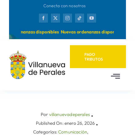
Saltar
Conecta con nosotros
al
contenido
vas ordenanzas disponibles
Nuevas ordenanzas disponibles
PAGO
TRIBUTOS
Toggl
Navig
Inicio
Ayuntamiento
Por
villanuevadeperales
▪
Published On: enero 26, 2026
▪
Categorías:
Comunicación
,
Municipio