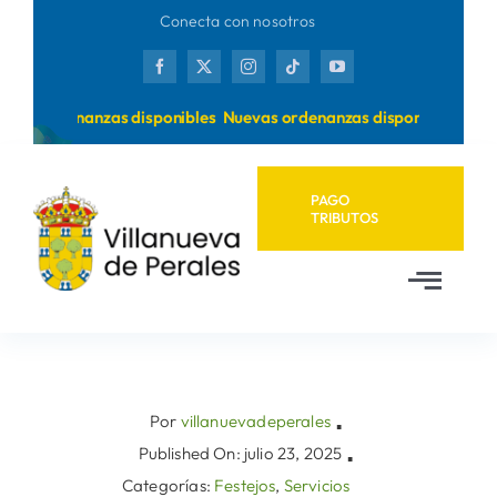
Saltar
Conecta con nosotros
al
contenido
vas ordenanzas disponibles
Nuevas ordenanzas disponibles
PAGO
TRIBUTOS
Toggl
Navig
Inicio
Ayuntamiento
Por
villanuevadeperales
▪
Published On: julio 23, 2025
▪
Categorías:
Festejos
,
Servicios
Municipio