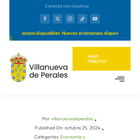
Saltar
Conecta con nosotros
al
contenido
as ordenanzas disponibles
Nuevas ordenanzas disponibles
PAGO
TRIBUTOS
Toggl
Navig
Inicio
Ayuntamiento
Por
villanuevadeperales
▪
Published On: octubre 25, 2024
▪
Categorías:
Economía y
Municipio