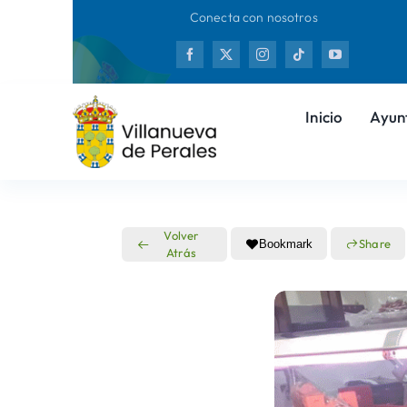
Saltar
Conecta con nosotros
al
Nuevas
contenido
Inicio
Ayun
Volver
Share
Bookmark
Atrás