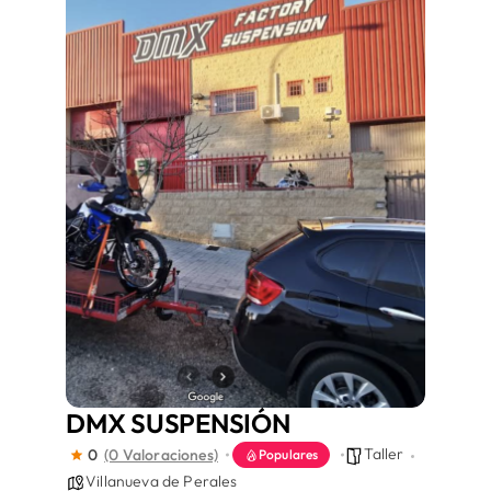
Áreas
Sede Electrónica
Contacto
Buscar:
DMX SUSPENSIÓN
Taller
0
(0 Valoraciones)
Populares
Villanueva de Perales