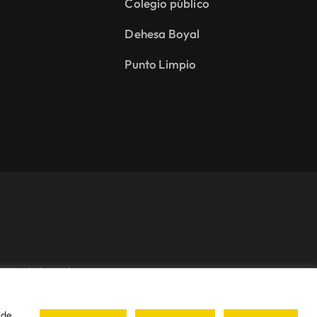
Colegio público
Dehesa Boyal
Punto Limpio
Uso de la Web
 • Todos los derechos reservados • Diseñado con ❤ por
iDEA
 de