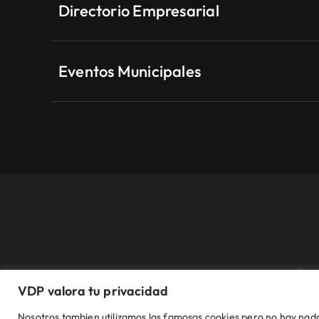
Directorio Empresarial
Eventos Municipales
Aviso Legal
VDP valora tu privacidad
© VDP 2000 - 2026 •
Ayuntamiento de Villanueva de Per
Nosotros tambien utilizamos las famosas cookies pero no hay nada 