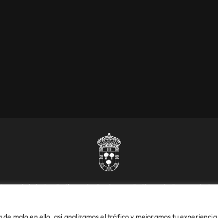
Accesibilidad
Política de Cookies
Política de Privacidad
ales
Plaza de la Constitución, 1 – 28609 Villanueva de Perales | Madrid
de malo en ello, así analizamos el tráfico y mejoramos tu experiencia