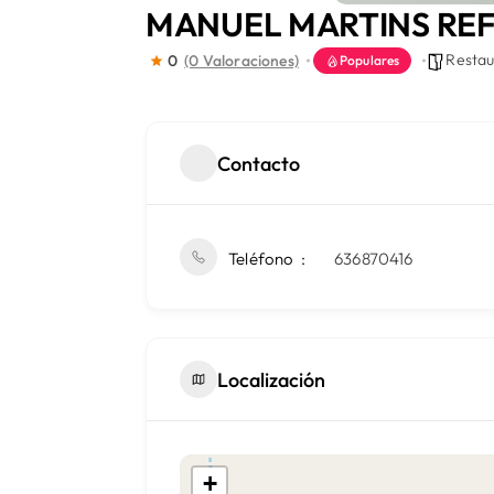
MANUEL MARTINS RE
Restau
0
(0 Valoraciones)
Populares
Contacto
Teléfono
636870416
Localización
+