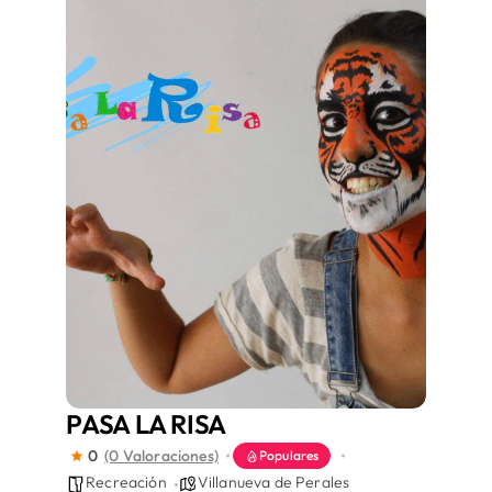
Áreas
Sede Electrónica
Contacto
Buscar:
PASA LA RISA
0
(0 Valoraciones)
Populares
Recreación
Villanueva de Perales