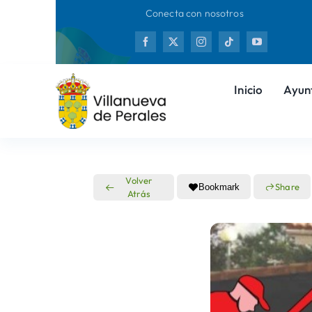
Saltar
Conecta con nosotros
al
Nuevas o
contenido
Inicio
Ayun
Volver
Share
Bookmark
Atrás