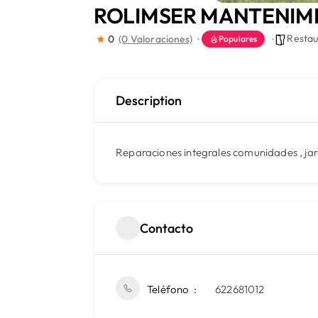
ROLIMSER MANTENIM
Restau
0
(0 Valoraciones)
Populares
Description
Reparaciones integrales comunidades , jard
Contacto
Teléfono
622681012