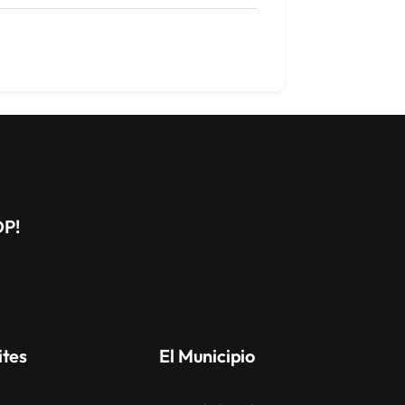
DP!
ites
El Municipio