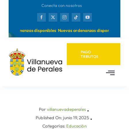
Saltar
Conecta con nosotros
al
contenido
vas ordenanzas disponibles
Nuevas ordenanzas disponibles
PAGO
TRIBUTOS
Toggl
Navig
Inicio
Ayuntamiento
Por
villanuevadeperales
▪
Published On: junio 19, 2025
▪
Categorías:
Educación
Municipio