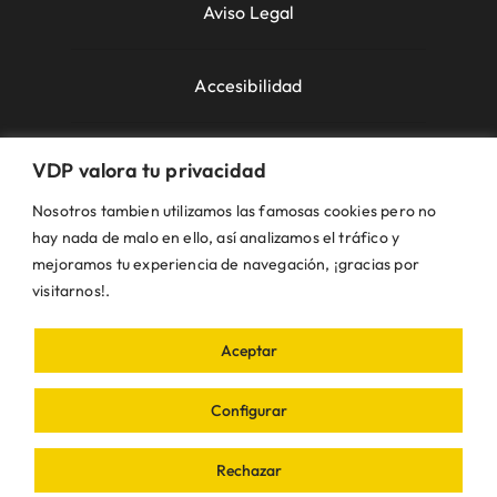
Aviso Legal
Accesibilidad
Política de Cookies
VDP valora tu privacidad
Nosotros tambien utilizamos las famosas cookies pero no
Política de Privacidad
hay nada de malo en ello, así analizamos el tráfico y
mejoramos tu experiencia de navegación, ¡gracias por
visitarnos!.
Uso de la Web
Aceptar
© VDP 2000 - 2026 •
Ayuntamiento de Villanueva
de Perales
Plaza de la Constitución, 1 – 28609
Configurar
Villanueva de Perales | Madrid • Todos los
derechos reservados • Diseñado con ❤ por
iDEA
Rechazar