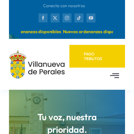
Saltar
Conecta con nosotros
al
contenido
uevas ordenanzas disponibles
Nuevas ordenanzas disponibles
PAGO
TRIBUTOS
Toggl
Navig
Inicio
Ayuntamiento
Tu voz, nuestra
prioridad.
Municipio