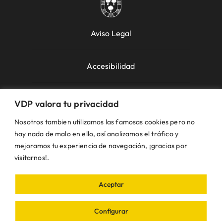
Aviso Legal
Accesibilidad
Política de Cookies
VDP valora tu privacidad
Nosotros tambien utilizamos las famosas cookies pero no
Política de Privacidad
hay nada de malo en ello, así analizamos el tráfico y
mejoramos tu experiencia de navegación, ¡gracias por
visitarnos!.
Uso de la Web
Aceptar
© VDP 2000 - 2026 •
Ayuntamiento de Villanueva
de Perales
Plaza de la Constitución, 1 – 28609
Configurar
Villanueva de Perales | Madrid • Todos los