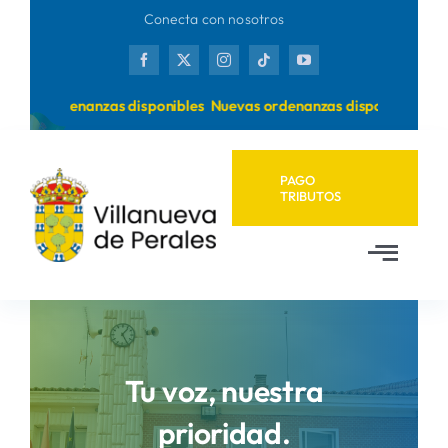
Saltar
Conecta con nosotros
al
contenido
uevas ordenanzas disponibles
Nuevas ordenanzas disponibles
PAGO
TRIBUTOS
Toggl
Navig
Inicio
Ayuntamiento
Tu voz, nuestra
prioridad.
Municipio