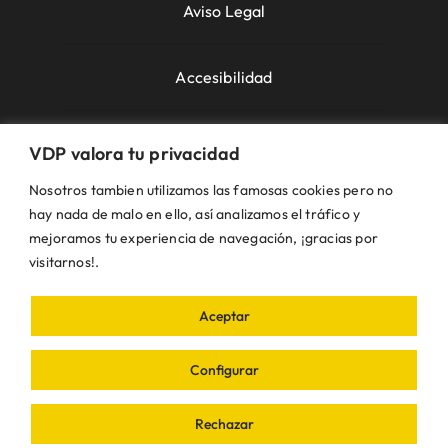
Aviso Legal
Accesibilidad
Política de Cookies
VDP valora tu privacidad
Nosotros tambien utilizamos las famosas cookies pero no
Política de Privacidad
hay nada de malo en ello, así analizamos el tráfico y
mejoramos tu experiencia de navegación, ¡gracias por
visitarnos!.
Uso de la Web
Aceptar
© VDP 2000 - 2026 •
Ayuntamiento de Villanueva
de Perales
Plaza de la Constitución, 1 – 28609
Configurar
Villanueva de Perales | Madrid • Todos los
derechos reservados • Diseñado con ❤ por
iDEA
Rechazar