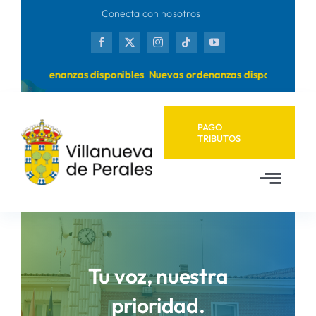
Saltar
Conecta con nosotros
al
contenido
uevas ordenanzas disponibles
Nuevas ordenanzas disponibles
PAGO
TRIBUTOS
Toggl
Navig
Inicio
Ayuntamiento
Tu voz, nuestra
prioridad.
Municipio