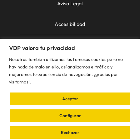
Aviso Legal
Accesibilidad
Política de Cookies
VDP valora tu privacidad
Nosotros tambien utilizamos las famosas cookies pero no
Política de Privacidad
hay nada de malo en ello, así analizamos el tráfico y
mejoramos tu experiencia de navegación, ¡gracias por
visitarnos!.
Uso de la Web
Aceptar
© VDP 2000 - 2026 •
Ayuntamiento de Villanueva
de Perales
Plaza de la Constitución, 1 – 28609
Configurar
Villanueva de Perales | Madrid • Todos los
derechos reservados • Diseñado con ❤ por
iDEA
Rechazar