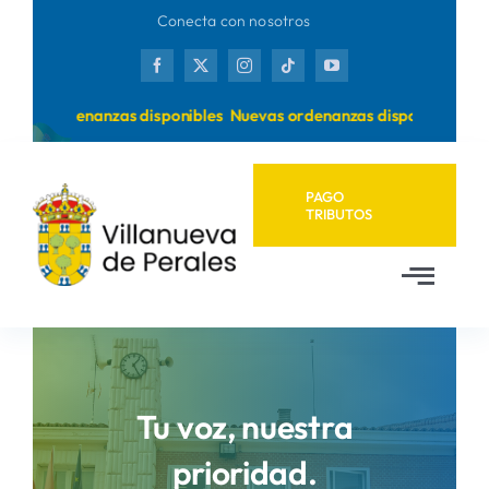
Saltar
Conecta con nosotros
al
contenido
uevas ordenanzas disponibles
Nuevas ordenanzas disponibles
PAGO
TRIBUTOS
Toggl
Navig
Inicio
Ayuntamiento
Tu voz, nuestra
prioridad.
Municipio