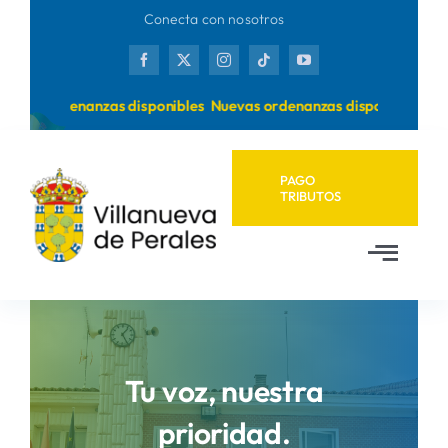
Saltar
Conecta con nosotros
al
contenido
uevas ordenanzas disponibles
Nuevas ordenanzas disponibles
PAGO
TRIBUTOS
Toggl
Navig
Inicio
Ayuntamiento
Tu voz, nuestra
prioridad.
Municipio