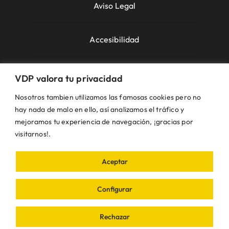
Aviso Legal
Accesibilidad
Política de Cookies
VDP valora tu privacidad
Nosotros tambien utilizamos las famosas cookies pero no
Política de Privacidad
hay nada de malo en ello, así analizamos el tráfico y
mejoramos tu experiencia de navegación, ¡gracias por
visitarnos!.
Uso de la Web
Aceptar
© VDP 2000 - 2026 •
Ayuntamiento de Villanueva
de Perales
Plaza de la Constitución, 1 – 28609
Configurar
Villanueva de Perales | Madrid • Todos los
derechos reservados • Diseñado con ❤ por
iDEA
Rechazar