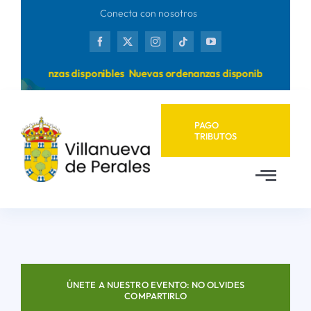
Saltar
Conecta con nosotros
al
contenido
s ordenanzas disponibles
Nuevas ordenanzas disponibles
PAGO
TRIBUTOS
Toggl
Navig
Inicio
Ayuntamiento
ÚNETE A NUESTRO EVENTO: NO OLVIDES
COMPARTIRLO
Municipio