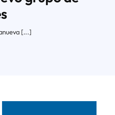
es
anueva [...]