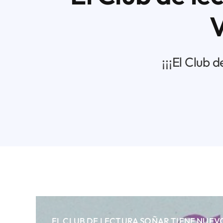
V
¡¡¡El Club 
EL CLUB DE LECTURA SOÑAR TIENE NUEV