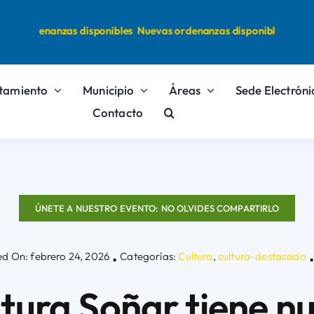
s ordenanzas disponibles
Nuevas ordenanzas disponibles
tamiento
Municipio
Áreas
Sede Electróni
Contacto
ÚNETE A NUESTRO EVENTO: NO OLVIDES COMPARTIRLO
ed On: febrero 24, 2026
Categorías:
Cultura
,
cultura-destacado
▪
▪
ctura Soñar tiene 