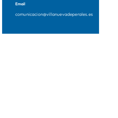
Email
comunicacion@villanuevadeperales.es