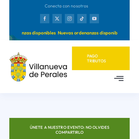
Saltar
Conecta con nosotros
al
contenido
s ordenanzas disponibles
Nuevas ordenanzas disponibles
PAGO
TRIBUTOS
Toggl
Navig
Inicio
Ayuntamiento
ÚNETE A NUESTRO EVENTO: NO OLVIDES
COMPARTIRLO
Municipio