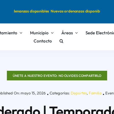
s ordenanzas disponibles
Nuevas ordenanzas disponibles
tamiento
Municipio
Áreas
Sede Electróni
Contacto
ÚNETE A NUESTRO EVENTO: NO OLVIDES COMPARTIRLO
ublished On: mayo 15, 2026
Categorías:
Deportes
,
Familia
Even
▪
▪
ederado | Temporad