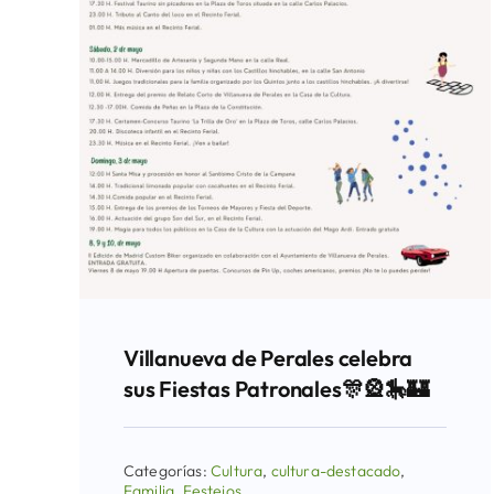
Villanueva de Perales celebra
sus Fiestas Patronales🎊🎡🎠🏰
Categorías:
Cultura
,
cultura-destacado
,
Familia
,
Festejos