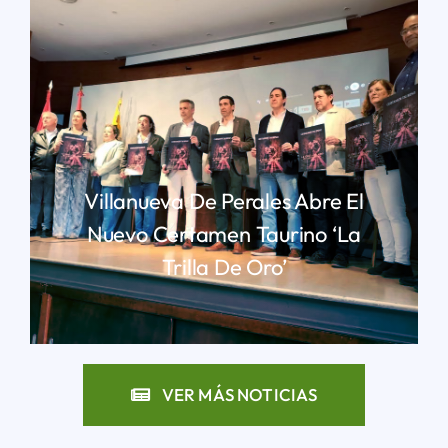
Villanueva De Perales Abre El
Nuevo Certamen Taurino ‘La
Trilla De Oro’
LEER MÁS
VER MÁS NOTICIAS