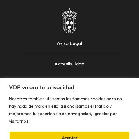
Aviso Legal
Accesibilidad
Política de Cookies
VDP valora tu privacidad
Nosotros tambien utilizamos las famosas cookies pero no
Política de Privacidad
hay nada de malo en ello, así analizamos el tráfico y
mejoramos tu experiencia de navegación, ¡gracias por
visitarnos!.
Uso de la Web
Aceptar