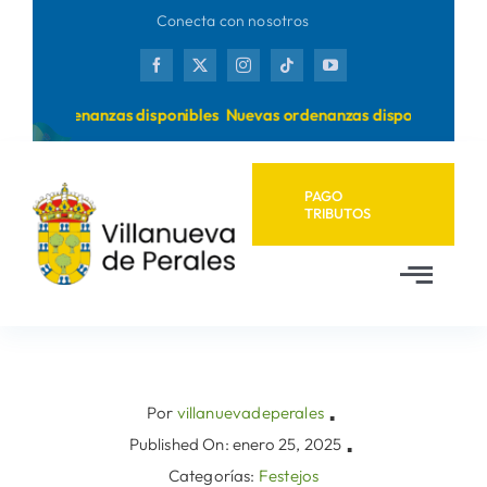
Saltar
Conecta con nosotros
al
contenido
evas ordenanzas disponibles
Nuevas ordenanzas disponibles
PAGO
TRIBUTOS
Toggl
Navig
Inicio
Ayuntamiento
Por
villanuevadeperales
▪
Published On: enero 25, 2025
▪
Categorías:
Festejos
Municipio