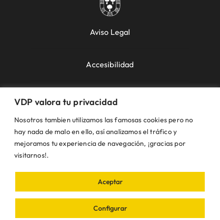
Aviso Legal
Accesibilidad
Política de Cookies
VDP valora tu privacidad
Nosotros tambien utilizamos las famosas cookies pero no
Política de Privacidad
hay nada de malo en ello, así analizamos el tráfico y
mejoramos tu experiencia de navegación, ¡gracias por
visitarnos!.
Uso de la Web
Aceptar
© VDP 2000 - 2026 •
Ayuntamiento de Villanueva
de Perales
Plaza de la Constitución, 1 – 28609
Configurar
Villanueva de Perales | Madrid • Todos los