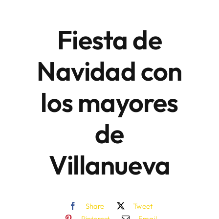
Fiesta de
Áreas
Navidad con
Sede Electrónica
los mayores
Contacto
Buscar:
de
Villanueva
Share
Tweet
Pinterest
Email