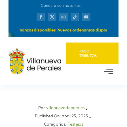
Saltar
Conecta con nosotros
al
contenido
vas ordenanzas disponibles
Nuevas ordenanzas disponibles
PAGO
TRIBUTOS
Toggl
Navig
Inicio
Ayuntamiento
Por
villanuevadeperales
▪
Published On: abril 25, 2025
▪
Categorías:
Festejos
Municipio