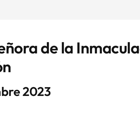
eñora de la Inmacul
ón
mbre 2023