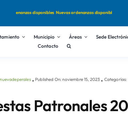
s ordenanzas disponibles
Nuevas ordenanzas disponibles
tamiento
Municipio
Áreas
Sede Electróni
Contacto
lanuevadeperales
Published On: noviembre 15, 2023
Categorías:
▪
▪
estas Patronales 2