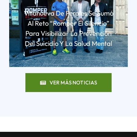
Villanueva De Perales Se Sumó
Al Reto “Romper El Silencio”
Para Visibilizar La Prevención
Del Suicidio Y La Salud Mental
LEER MÁS
VER MÁS NOTICIAS