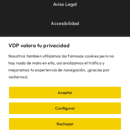
Aviso Legal
Accesibilidad
Política de Cookies
VDP valora tu privacidad
Nosotros tambien utilizamos las famosas cookies pero no
Política de Privacidad
hay nada de malo en ello, así analizamos el tráfico y
mejoramos tu experiencia de navegación, ¡gracias por
visitarnos!.
Uso de la Web
Aceptar
© VDP 2000 - 2026 •
Ayuntamiento de Villanueva
de Perales
Plaza de la Constitución, 1 – 28609
Configurar
Villanueva de Perales | Madrid • Todos los
derechos reservados • Diseñado con ❤ por
iDEA
Rechazar