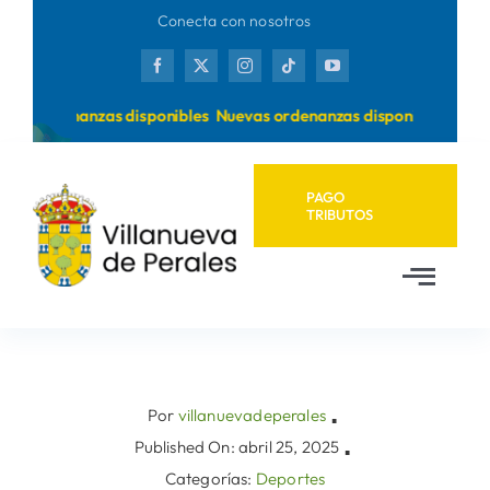
Saltar
Conecta con nosotros
al
contenido
as ordenanzas disponibles
Nuevas ordenanzas disponibles
PAGO
TRIBUTOS
Toggl
Navig
Inicio
Ayuntamiento
Por
villanuevadeperales
▪
Published On: abril 25, 2025
▪
Categorías:
Deportes
Municipio