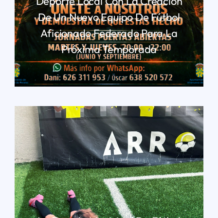
Deporte Local Con La Creación
De Un Nuevo Equipo De Fútbol
Aficionado Federado Para La
Próxima Temporada
LEER MÁS