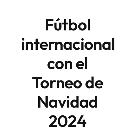
Fútbol
Áreas
internacional
Sede Electrónica
con el
Contacto
Buscar:
Torneo de
Navidad
2024