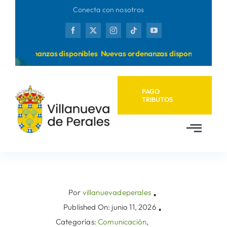
Saltar
Conecta con nosotros
al
contenido
as ordenanzas disponibles
Nuevas ordenanzas disponibles
PAGO
TRIBUTOS
Toggl
Navig
Inicio
Ayuntamiento
Por
villanuevadeperales
▪
Published On: junio 11, 2026
▪
Categorías:
Comunicación
,
Municipio